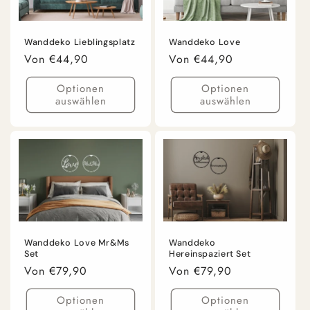
Wanddeko Lieblingsplatz
Wanddeko Love
Normaler
Von €44,90
Normaler
Von €44,90
Preis
Preis
Optionen
Optionen
auswählen
auswählen
Wanddeko Love Mr&Ms
Wanddeko
Set
Hereinspaziert Set
Normaler
Von €79,90
Normaler
Von €79,90
Preis
Preis
Optionen
Optionen