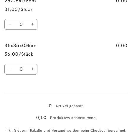
0,00
25x25x0.6cm
31,00/Stück
Anzahl
Verringere
Erhöhe
die
die
Menge
Menge
0,00
35x35x0.6cm
für
für
25x25x0.6cm
25x25x0.6cm
56,00/Stück
Anzahl
Verringere
Erhöhe
die
die
Menge
Menge
Wird
für
für
35x35x0.6cm
35x35x0.6cm
geladen ...
0
Artikel gesamt
0,00
Produktzwischensumme
Inkl. Steuern. Rabatte und Versand werden beim Checkout berechnet.