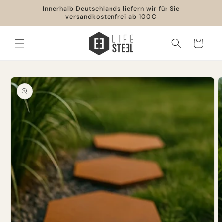
Direkt
Innerhalb Deutschlands liefern wir für Sie
zum
versandkostenfrei ab 100€
Inhalt
Warenkorb
oduktinformationen
ringen