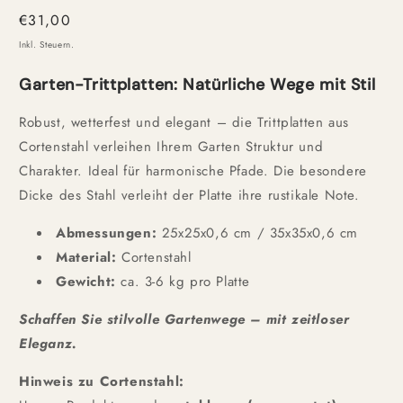
Normaler
€31,00
Preis
Inkl. Steuern.
Garten-Trittplatten: Natürliche Wege mit Stil
Robust, wetterfest und elegant – die Trittplatten aus
Cortenstahl verleihen Ihrem Garten Struktur und
Charakter. Ideal für harmonische Pfade. Die besondere
Dicke des Stahl verleiht der Platte ihre rustikale Note.
Abmessungen:
25x25x0,6 cm / 35x35x0,6 cm
Material:
Cortenstahl
Gewicht:
ca. 3-6 kg pro Platte
Schaffen Sie stilvolle Gartenwege – mit zeitloser
Eleganz.
Hinweis zu Cortenstahl: