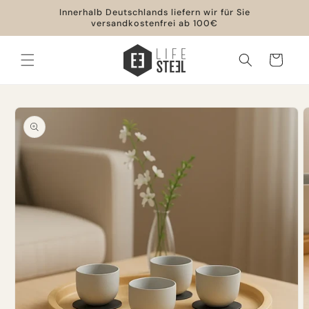
Direkt
Innerhalb Deutschlands liefern wir für Sie
zum
versandkostenfrei ab 100€
Inhalt
Warenkorb
oduktinformationen
ringen