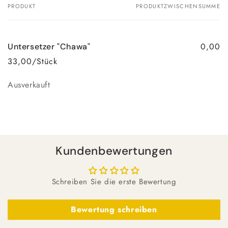
PRODUKT
PRODUKTZWISCHENSUMME
Dein
Warenkorb
0,00
Untersetzer "Chawa"
33,00/Stück
Anzahl
Ausverkauft
Wird
geladen ...
Kundenbewertungen
Schreiben Sie die erste Bewertung
Bewertung schreiben