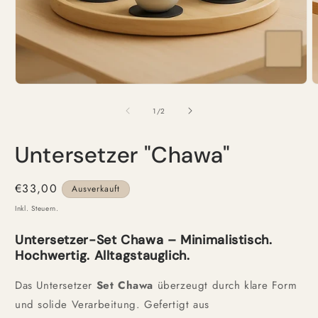
Medien
M
1
2
in
i
von
1
/
2
Modal
M
öffnen
ö
Untersetzer "Chawa"
Normaler
€33,00
Ausverkauft
Preis
Inkl. Steuern.
Untersetzer-Set Chawa – Minimalistisch.
Hochwertig. Alltagstauglich.
Das Untersetzer
Set
Chawa
überzeugt durch klare Form
und solide Verarbeitung. Gefertigt aus