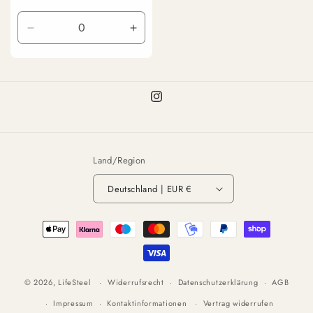
Preis
Verringere
Erhöhe
die
die
Menge
Menge
für
für
Default
Default
Instagram
Title
Title
Land/Region
Deutschland | EUR €
Zahlungsmethoden
© 2026,
LifeSteel
Widerrufsrecht
Datenschutzerklärung
AGB
Impressum
Kontaktinformationen
Vertrag widerrufen