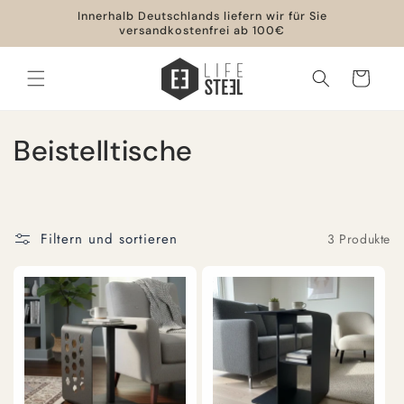
Direkt
Innerhalb Deutschlands liefern wir für Sie
zum
versandkostenfrei ab 100€
Inhalt
Warenkorb
K
Beistelltische
a
t
Filtern und sortieren
3 Produkte
e
g
o
r
i