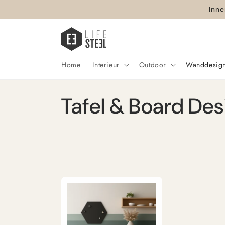
Direkt
Inne
zum
Inhalt
Home
Interieur
Outdoor
Wanddesig
K
Tafel & Board Des
a
t
e
g